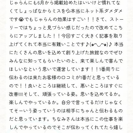
じゃらんにも6月から掲載始めたはいいけど慣れてな
くてしょっぱなからミスを💦本当にネット系ダメダメ
です😭でもじゃらんの効果はすごい！！さて、ストー
リーではちょっと見づらい感じだったので改めてこち
らにアップしました！！今回すごく大きく記事を取り
上げてくれて本当に有難いことです♪(๑ᴖ◡ᴖ๑)♪ 本当
にたくさんの思いを込めて創り上げた旅館なのでぜひ
みんなに知ってもらいたいのと、来て楽しんで喜んで
ほしいなという思いで運営しています！！1番周りに
伝わるのは来たお客様の口コミが1番だと思っている
ので！！良いところは継続して、悪いところはすぐに
改善!!!!そして、頑張っている姿。思いを込めてるか。
楽しんでやっているか。自分で言ってるだけじゃなく
てそーいう姿っていうのは相手にちゃんと伝わるもの
だと思っています。ちなみさんは本当にこの仕事を楽
しんでやっているのでそこが伝わってくれてたら嬉し