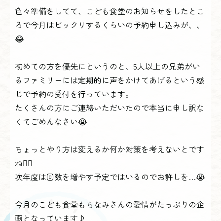
色々準備をしてて、こども食堂のお知らせをしたとこ
ろで今月はビックリするくらいの予約申し込みが、、
😂
初めての方を優先にというのと、5人以上の兄弟がい
るファミリーには定期的に声をかけてあげるという感
じで予約の受付を行っています。
たくさんの方にご連絡いただいたので本当に申し訳な
くてごめんなさい😭
ちょっとやり方は変えるか何か対策を考えないとです
ね🙇‍♀️
次年度は回数を増やす予定ではいるのでお許しを…😭
今月のこども食堂もちなみさんの愛情がたっぷりの企
画となっています♪